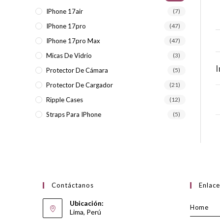
IPhone 17air
(7)
IPhone 17pro
(47)
IPhone 17pro Max
(47)
Micas De Vidrio
(3)
I
Protector De Cámara
(5)
Protector De Cargador
(21)
Ripple Cases
(12)
Straps Para IPhone
(5)
Contáctanos
Enlac
Ubicación:
Home
Lima, Perú