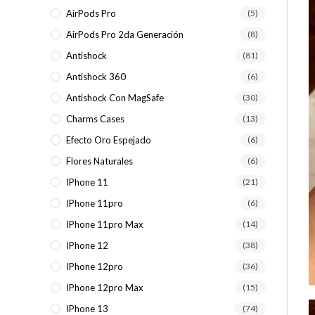
AirPods Pro
(5)
AirPods Pro 2da Generación
(8)
Antishock
(81)
Antishock 360
(6)
Antishock Con MagSafe
(30)
Charms Cases
(13)
Efecto Oro Espejado
(6)
Flores Naturales
(6)
IPhone 11
(21)
IPhone 11pro
(6)
IPhone 11pro Max
(14)
IPhone 12
(38)
IPhone 12pro
(36)
IPhone 12pro Max
(15)
IPhone 13
(74)