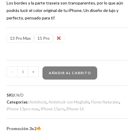
Los bordes y la parte trasera son transparentes, por lo que aún
podrás lucir el color original de tu iPhone. Un diseño de lujo y
perfecto, pensado para ti!
13 Pro Max
15 Pro
16
-
+
AÑADIR AL CARRITO
SKU:
N/D
Categorías:
Antishock
,
Antishock con MagSafe
,
Flores Naturales
,
iPhone 13pro max
,
iPhone 15pro
,
iPhone 16
Promoción 3x2