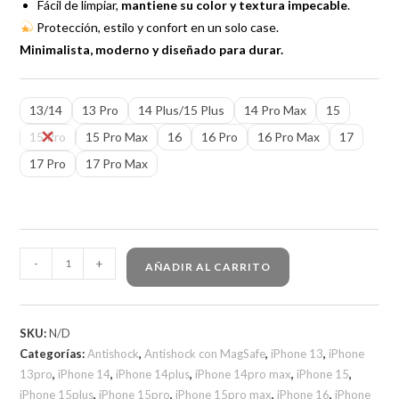
Fácil de limpiar,
mantiene su color y textura impecable
.
Protección, estilo y confort en un solo case.
Minimalista, moderno y diseñado para durar.
13/14
13 Pro
14 Plus/15 Plus
14 Pro Max
15
15 Pro
15 Pro Max
16
16 Pro
16 Pro Max
17
17 Pro
17 Pro Max
-
+
AÑADIR AL CARRITO
SKU:
N/D
Categorías:
Antishock
,
Antishock con MagSafe
,
iPhone 13
,
iPhone
13pro
,
iPhone 14
,
iPhone 14plus
,
iPhone 14pro max
,
iPhone 15
,
iPhone 15plus
,
iPhone 15pro
,
iPhone 15pro max
,
iPhone 16
,
iPhone